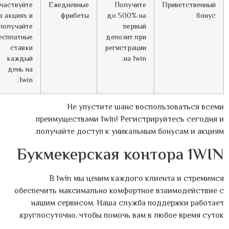
Участвуйте в
Розыгрыши
Возвращайте
Кэшбэк
розыгрышах
призов
до 15% от
ценных
проигранных
призов и
ставок
эксклюзивных
каждую
предложений
неделю на
на 1win.
1win.