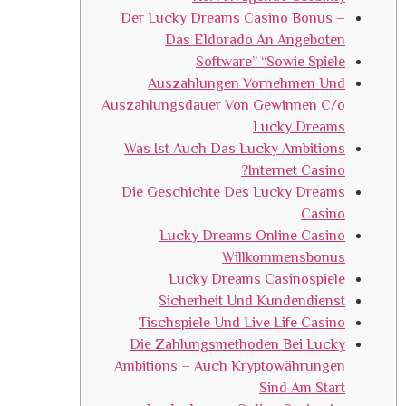
Der Lucky Dreams Casino Bonus –
Das Eldorado An Angeboten
Software” “Sowie Spiele
Auszahlungen Vornehmen Und
Auszahlungsdauer Von Gewinnen C/o
Lucky Dreams
Was Ist Auch Das Lucky Ambitions
Internet Casino?
Die Geschichte Des Lucky Dreams
Casino
Lucky Dreams Online Casino
Willkommensbonus
Lucky Dreams Casinospiele
Sicherheit Und Kundendienst
Tischspiele Und Live Life Casino
Die Zahlungsmethoden Bei Lucky
Ambitions – Auch Kryptowährungen
Sind Am Start