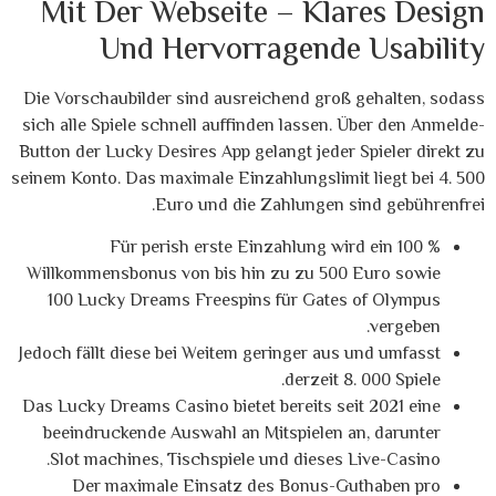
Mit Der Webseite – Klares Design
Und Hervorragende Usability
Die Vorschaubilder sind ausreichend groß gehalten, sodass
sich alle Spiele schnell auffinden lassen. Über den Anmelde-
Button der Lucky Desires App gelangt jeder Spieler direkt zu
seinem Konto. Das maximale Einzahlungslimit liegt bei 4. 500
Euro und die Zahlungen sind gebührenfrei.
Für perish erste Einzahlung wird ein 100 %
Willkommensbonus von bis hin zu zu 500 Euro sowie
100 Lucky Dreams Freespins für Gates of Olympus
vergeben.
Jedoch fällt diese bei Weitem geringer aus und umfasst
derzeit 8. 000 Spiele.
Das Lucky Dreams Casino bietet bereits seit 2021 eine
beeindruckende Auswahl an Mitspielen an, darunter
Slot machines, Tischspiele und dieses Live-Casino.
Der maximale Einsatz des Bonus-Guthaben pro