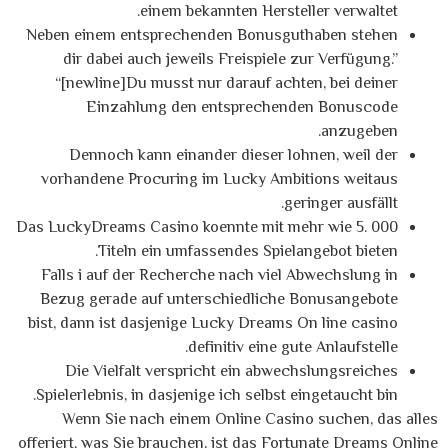
einem bekannten Hersteller verwaltet.
Neben einem entsprechenden Bonusguthaben stehen
dir dabei auch jeweils Freispiele zur Verfügung.”
“[newline]Du musst nur darauf achten, bei deiner
Einzahlung den entsprechenden Bonuscode
anzugeben.
Dennoch kann einander dieser lohnen, weil der
vorhandene Procuring im Lucky Ambitions weitaus
geringer ausfällt.
Das LuckyDreams Casino koennte mit mehr wie 5. 000
Titeln ein umfassendes Spielangebot bieten.
Falls i auf der Recherche nach viel Abwechslung in
Bezug gerade auf unterschiedliche Bonusangebote
bist, dann ist dasjenige Lucky Dreams On line casino
definitiv eine gute Anlaufstelle.
Die Vielfalt verspricht ein abwechslungsreiches
Spielerlebnis, in dasjenige ich selbst eingetaucht bin.
Wenn Sie nach einem Online Casino suchen, das alles
offeriert, was Sie brauchen, ist das Fortunate Dreams Online