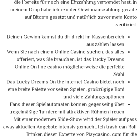
die i bereits für noch eine Einzahlung verwendet hast. In
meinem Drop habe ich c/o der Gewinnauszahlung gerade
auf Bitcoin gesetzt und natürlich zuvor mein Konto
verifiziert.
Deinen Gewinn kannst du dir direkt im Kassenbereich
auszahlen lassen.
Wenn Sie nach einem Online Casino suchen, das alles
offeriert, was Sie brauchen, ist das Lucky Dreams
Online On line casino möglicherweise die perfekte
Wahl.
Das Lucky Dreams On the internet Casino bietet noch
eine breite Palette vonseiten Spielen, großzügige Boni
und viele Zahlungsoptionen.
Fans dieser Spielautomaten können gegenseitig über
regelmäßige Turniere mit attraktiven Rühmen freuen.
Mit einer modernen Slide-Show wird der Spieler auf pass
away aktuellen Angebote intensiv gemacht. Ich trash can Rolf
Brinker, dieser Experte von Playcasino. com für die