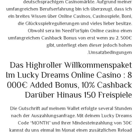
deutschsprachigen Casinomärkte. Aufgrund meiner
umfangreichen Berufserfahrung bin ich überzeugt, dass ich
ein breites Wissen über Online Casinos, Casinospiele, Boni,
die Glücksspielregulierungen und vieles lieber besitze.
Obwohl sera im NeedForSpin Online casino einen
umfangreichen Cashback Bonus von erst wenn zu 2. 500€
gibt, unterliegt eben dieser jedoch hohen
Umsatzbedingungen.
Das Highroller Willkommenspaket
Im Lucky Dreams Online Casino : 8
000€ Added Bonus, 10% Cashback
Darüber Hinaus 150 Freispiele
Die Gutschrift auf meinem Wallet erfolgte several Stunden
nach der Auszahlungsanfrage. Mit deinem Lucky Dreams
Code “MONTH” und ihrer Mindesteinzahlung von 30€
kannst du uns einmal im Monat einen zusätzlichen Reload