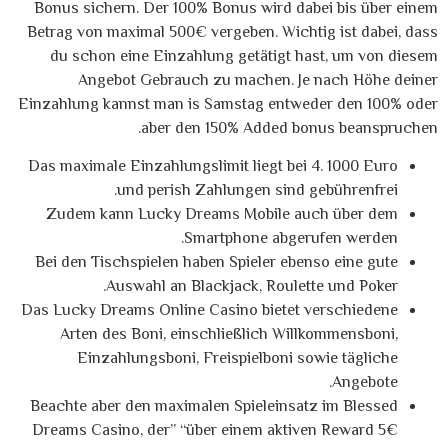
Bonus sichern. Der 100% Bonus wird dabei bis über einem
Betrag von maximal 500€ vergeben. Wichtig ist dabei, dass
du schon eine Einzahlung getätigt hast, um von diesem
Angebot Gebrauch zu machen. Je nach Höhe deiner
Einzahlung kannst man is Samstag entweder den 100% oder
aber den 150% Added bonus beanspruchen.
Das maximale Einzahlungslimit liegt bei 4. 1000 Euro
und perish Zahlungen sind gebührenfrei.
Zudem kann Lucky Dreams Mobile auch über dem
Smartphone abgerufen werden.
Bei den Tischspielen haben Spieler ebenso eine gute
Auswahl an Blackjack, Roulette und Poker.
Das Lucky Dreams Online Casino bietet verschiedene
Arten des Boni, einschließlich Willkommensboni,
Einzahlungsboni, Freispielboni sowie tägliche
Angebote.
Beachte aber den maximalen Spieleinsatz im Blessed
Dreams Casino, der” “über einem aktiven Reward 5€