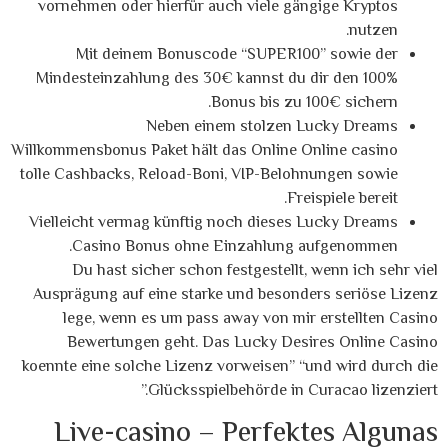
vornehmen oder hierfür auch viele gängige Kryptos
nutzen.
Mit deinem Bonuscode “SUPER100” sowie der
Mindesteinzahlung des 30€ kannst du dir den 100%
Bonus bis zu 100€ sichern.
Neben einem stolzen Lucky Dreams
Willkommensbonus Paket hält das Online Online casino
tolle Cashbacks, Reload-Boni, VIP-Belohnungen sowie
Freispiele bereit.
Vielleicht vermag künftig noch dieses Lucky Dreams
Casino Bonus ohne Einzahlung aufgenommen.
Du hast sicher schon festgestellt, wenn ich sehr viel
Ausprägung auf eine starke und besonders seriöse Lizenz
lege, wenn es um pass away von mir erstellten Casino
Bewertungen geht. Das Lucky Desires Online Casino
koennte eine solche Lizenz vorweisen” “und wird durch die
Glücksspielbehörde in Curacao lizenziert.”
Live-casino – Perfektes Algunas