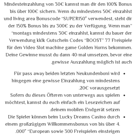
Mindesteinzahlung von 30€ kannst man dir den 100% Bonus
bis über 100€ sichern. Wenn du mindestens 50€ einzahlst
und living area Bonuscode “SUPER150″ verwendest, steht dir
der 150% Bonus bis zu 300€ zu der Verfügung. Wenn man”
“montags mindestens 30€ einzahlst, kannst du bauer der
Verwendung kklk Gutschein Codes “BOOST” 77 Freispiele
für den Video Slot machine game Golden Horns bekommen.
Deine Gewinne musst du dann 40-mal umsetzen, bevor eine
gewisse Auszahlung möglich ist auch.
Für pass away beiden letzten Neukundenboni wird
hingegen eine gewisse Einzahlung von mindestens
20€ vorausgesetzt.
Sofern du dieses Öfteren von unterwegs aus spielen
möchtest, kannst du euch einfach ein Lesezeichen auf
deinem mobilen Endgerät setzen.
Die Spieler können beim Lucky Dreams Casino durch
einem großzügigen Willkommensbonus von bis über 4.
000″ “European sowie 300 Freispielen einsteigen.