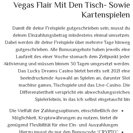
Vegas Flair Mit Den Tisch- Sowie
Kartenspielen
Damit dir deine Freispiele gutgeschrieben sein, musst du
deinen Einzahlungsbetrag mindestens einmal umsetzen.
Dabei werden dir deine Freispiele über mehrere Tage hinweg
gutgeschrieben. Alle Bonusangebote haben jeweils eine
Laufzeit des einer Woche stomach dem Zeitpunkt jeder
Aktivierung und müssen binnen 30 Tagen umgesetzt werden.
Das Lucky Dreams Casino bietet bereits seit 2021 eine
beeindruckende Auswahl an Spielen an, darunter Slot
machine games, Tischspiele und das Live-Casino. Die
Differenziertheit verspricht ein abwechslungsreiches
Spielerlebnis, in das ich selbst eingetaucht bin.
Die Vielfalt der Zahlungsoptionen, einschließlich der
Möglichkeit, Kryptowährungen zu nutzen, bietet dir
genügend Flexibilität für eine Ein- und Auszahlungen.
Hierzu musst du nur den Bonuscode “CRYPTO”