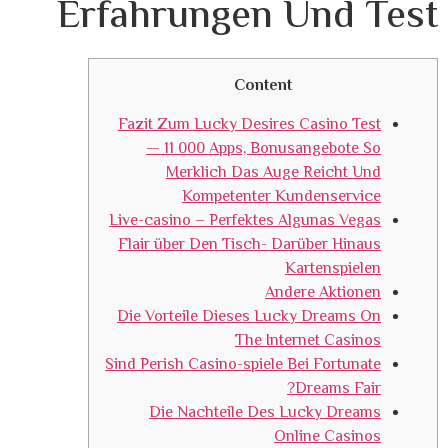
Erfahrungen Und Test
Content
Fazit Zum Lucky Desires Casino Test
— 11 000 Apps, Bonusangebote So
Merklich Das Auge Reicht Und
Kompetenter Kundenservice
Live-casino – Perfektes Algunas Vegas
Flair über Den Tisch- Darüber Hinaus
Kartenspielen
Andere Aktionen
Die Vorteile Dieses Lucky Dreams On
The Internet Casinos
Sind Perish Casino-spiele Bei Fortunate
Dreams Fair?
Die Nachteile Des Lucky Dreams
Online Casinos