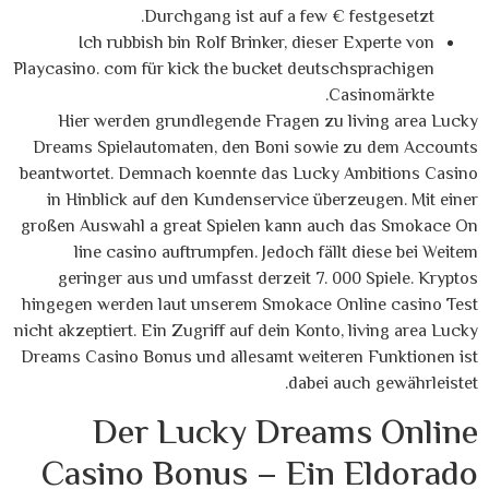
Durchgang ist auf a few € festgesetzt.
Ich rubbish bin Rolf Brinker, dieser Experte von
Playcasino. com für kick the bucket deutschsprachigen
Casinomärkte.
Hier werden grundlegende Fragen zu living area Lucky
Dreams Spielautomaten, den Boni sowie zu dem Accounts
beantwortet. Demnach koennte das Lucky Ambitions Casino
in Hinblick auf den Kundenservice überzeugen. Mit einer
großen Auswahl a great Spielen kann auch das Smokace On
line casino auftrumpfen. Jedoch fällt diese bei Weitem
geringer aus und umfasst derzeit 7. 000 Spiele. Kryptos
hingegen werden laut unserem Smokace Online casino Test
nicht akzeptiert. Ein Zugriff auf dein Konto, living area Lucky
Dreams Casino Bonus und allesamt weiteren Funktionen ist
dabei auch gewährleistet.
Der Lucky Dreams Online
Casino Bonus – Ein Eldorado