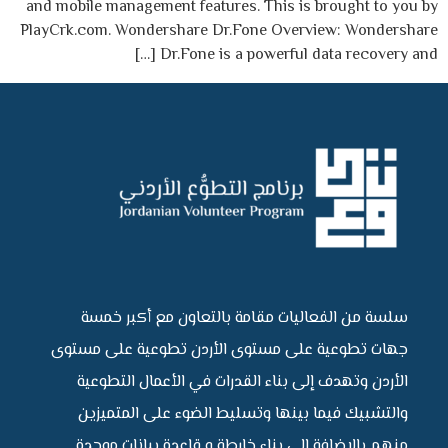
and mobile management features. This is brought to you by
PlayCrk.com. Wondershare Dr.Fone Overview: Wondershare
Dr.Fone is a powerful data recovery and […]
سلسة من الفعاليات مقامة بالتعاون مع أكبر خمسة
جهات تطوعية على مستوى الأردن تطوعية على مستوى
الأردن وتهدف إلى بناء القدرات في الأعمال التطوعية
والتشبيك فيما بينها وتسليط الضوء على المتميزين
منهم بالإضافة إلى بناء خارطة و قاعدة بيانات موحدة