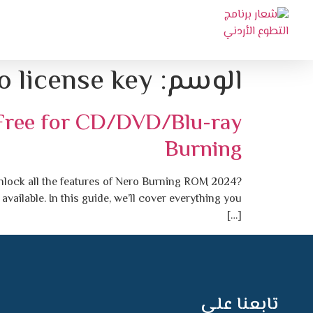
الوسم:
o license key
Free for CD/DVD/Blu-ray
Burning
lock all the features of Nero Burning ROM 2024?
ailable. In this guide, we’ll cover everything you
[…]
تابعنا على