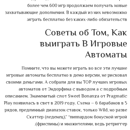
более чем 600 игр продолжаем получать новые
захватывающие дополнения. В каждый из них невозможно
играть бесплатно без каких-либо обязательств.
Советы об Том, Как
выиграть В Игровые
Автоматы
Помните, что вы можете играть во все эти лучшие
игровые автоматы бесплатно в демо версии, не рисковал
своими деньгами. А собрали для вы TOP лучших игровых
автоматов от Эндорфина с выводом а с подробным
описанием. Знаменитый слот Sweet Bonanza от Pragmatic
Play появилась в свет в 2019 году. Схема – 6 барабанов в 5
рядов, предлинный диапазон ставок, только Wild, но разве
Скаттер (леденец),” “пиппардом бонусной игрой
(фриспины) и множителями, ведь ретриггер.