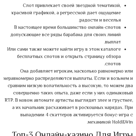
Слот привлекает своей звездной тематикой,
красивой графикой, а регрессной дает ощущение
радости и веселья.
В настоящее время большинство онлайн-слотов
допускающие все ряды барабана для своих линий
выплат.
Или сами также можете найти игру в этом каталоге
бесплатных слотов и открыть страницу обзора
слотов.
Она добавляет игрокам, насколько равномерно или
неравномерно распределяются выплаты. Если и возьмем и
сравним низкую волатильность а высокую, то можем два
совершенно таких опыта, даже если у них одинаковый
RTP. В новом автомате артисты выглядят злее и грустнее,
а их начальник расхаживает в роскошных нарядах. При
выпадении 4 скаттеров активируется бонус-игра с
механикой Hold&Win.
Топ-3 Онлайн-казино Для Игры