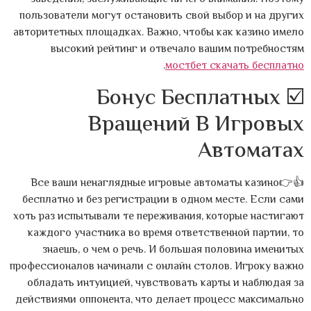
пользователи могут остановить свой выбор и на других
авторитетных площадках. Важно, чтобы как казино имело
высокий рейтинг и отвечало вашим потребностям
.
мостбет скачать бесплатно
☑️ Бонус Бесплатных
Вращений В Игровых
Автоматах
👍👉Все ваши ненаглядные игровые автоматы казино
бесплатно и без регистрации в одном месте. Если сами
хоть раз испытывали те переживания, которые настигают
каждого участника во время ответственной партии, то
знаешь, о чем о речь. И большая половина именитых
профессионалов начинали с онлайн столов. Игроку важно
обладать интуицией, чувствовать карты и наблюдая за
действиями оппонента, что делает процесс максимально