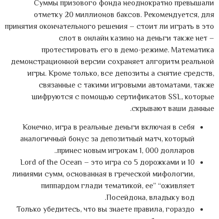
Суммы призового фонда неоднократно превышали
отметку 20 миллионов баксов. Рекомендуется, для
принятия окончательного решения – стоит ли играть в это
слот в онлайн казино на деньги также нет –
протестировать его в демо-режиме. Математика
демонстрационной версии сохраняет алгоритм реальной
игры. Кроме только, все депозиты а снятие средств,
связанные с такими игровыми автоматами, также
шифруются с помощью сертификатов SSL, которые
скрывают ваши данные.
Конечно, игра в реальные деньги включая в себя
аналогичный бонус за депозитный матч, который
принес новым игрокам 1, 000 долларов..
Lord of the Ocean – это игра со 5 дорожками и 10
линиями сумм, основанная в греческой мифологии,
пиппардом глади тематикой, ее” “оживляет
Посейдона, владыку вод.
Только убедитесь, что вы знаете правила, гораздо