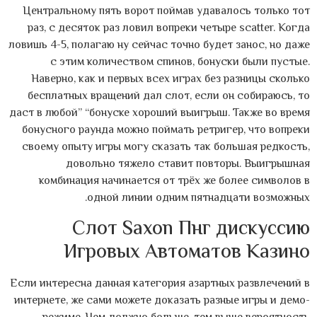
Центральному пять ворот поймав удавалось только тот
раз, с десяток раз ловил вопреки четыре scatter. Когда
ловишь 4-5, полагаю ну сейчас точно будет занос, но даже
с этим количеством спинов, бонуски были пустые.
Наверно, как и первых всех играх без разницы сколько
бесплатных вращений дал слот, если он собираюсь, то
даст в любой” “бонуске хороший выигрыш. Также во время
бонусного раунда можно поймать ретригер, что вопреки
своему опыту игры могу сказать так большая редкость,
довольно тяжело ставит повторы. Выигрышная
комбинация начинается от трёх же более символов в
одной линии одним пятнадцати возможных.
Слот Saxon Пнг дискуссию
Игровых Автоматов Казино
Если интересна данная категория азартных развлечений в
интернете, же сами можете доказать разные игры и демо-