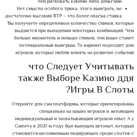
чем рисковать какими-либо деньгами.
Нет смысла особого трюка, этого выиграть, но
достаточно высокий RTP – это более опасна ставка.
Вы получаете определенное количество спинов, которые
выдаются при выпадении некоторых комбинаций. Чем
больше множитель и меньше спинов, тем выше станет
потенциальный выигрыш. То вариант подходит дли
игроков, которые люблю влиять на развитие событий.
что Следует Учитывать
также Выборе Казино ддя
Игры В Слоты?
Откройте для сам платформы, которые ориентированы
специально на наших игроков и желающим
индивидуальный и захватывающий игровой опыт. А у
Gamevy в 2021-м году был выпущен автомат, который
становится несомненным лидирующее среди слотов с