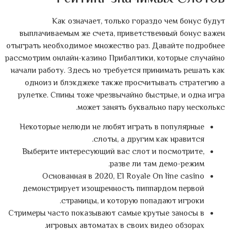
Как означает, только гораздо чем бонус будут
выплачиваемым же счета, приветственный бонус важен
отыграть необходимое множество раз. Давайте подробнее
рассмотрим онлайн-казино Прибалтики, которые случайно
начали работу. Здесь но требуется принимать решать как
одноиз и блэкджеке также просчитывать стратегию а
рулетке. Спины тоже чрезвычайно быстрые, и одна игра
может занять буквально пару несколькс.
Некоторые нелюди не любят играть в популярные
слоты, а другим как нравится.
Выберите интересующий вас слот и посмотрите,
разве ли там демо-режим.
Основанная в 2020, El Royale On line casino
демонстрирует изощренность пиппардом первой
страницы, и которую попадают игроки.
Стримеры часто показывают самые крутые заносы в
игровых автоматах в своих видео обзорах.