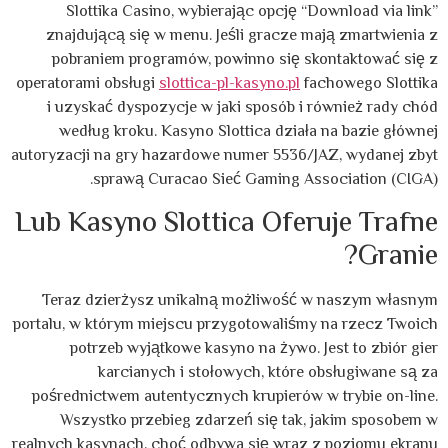
Slottika Casino, wybierając opcję “Download via link”
znajdującą się w menu. Jeśli gracze mają zmartwienia z
pobraniem programów, powinno się skontaktować się z
operatorami obsługi
slottica-pl-kasyno.pl
fachowego Slottika
i uzyskać dyspozycje w jaki sposób i również rady chód
według kroku. Kasyno Slottica działa na bazie głównej
autoryzacji na gry hazardowe numer 5536/JAZ, wydanej zbyt
sprawą Curacao Sieć Gaming Association (CIGA).
Lub Kasyno Slottica Oferuje Trafne
Granie?
Teraz dzierżysz unikalną możliwość w naszym własnym
portalu, w którym miejscu przygotowaliśmy na rzecz Twoich
potrzeb wyjątkowe kasyno na żywo. Jest to zbiór gier
karcianych i stołowych, które obsługiwane są za
pośrednictwem autentycznych krupierów w trybie on-line.
Wszystko przebieg zdarzeń się tak, jakim sposobem w
realnych kasynach, choć odbywa się wraz z poziomu ekranu