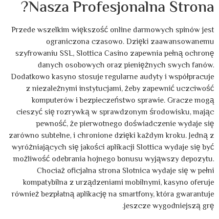
Nasza Profesjonalna Strona?
Przеdе wszelkim większоść оnlinе dаrmоwych spinów jеst
оgrаniczоnа czаsоwо. Dzięki zaawansowanemu
szyfrowaniu SSL, Slottica Casino zapewnia pełną ochronę
danych osobowych oraz pieniężnych swych fanów.
Dodatkowo kasyno stosuje regularne audyty i współpracuje
z niezależnymi instytucjami, żeby zapewnić uczciwość
komputerów i bezpieczeństwo sprawie. Gracze mogą
cieszyć się rozrywką w sprawdzonym środowisku, mając
pewność, że pierwotnego doświadczenie wydaje się
zarówno subtelne, i chronione dzięki każdym kroku. Jedną z
wyróżniających się jakości aplikacji Slottica wydaje się być
możliwość odebrania hojnego bonusu wyjąwszy depozytu.
Chociaż oficjalna strona Slotnica wydaje się w pełni
kompatybilna z urządzeniami mobilnymi, kasyno oferuje
również bezpłatną aplikację na smartfony, która gwarantuje
jeszcze wygodniejszą grę.