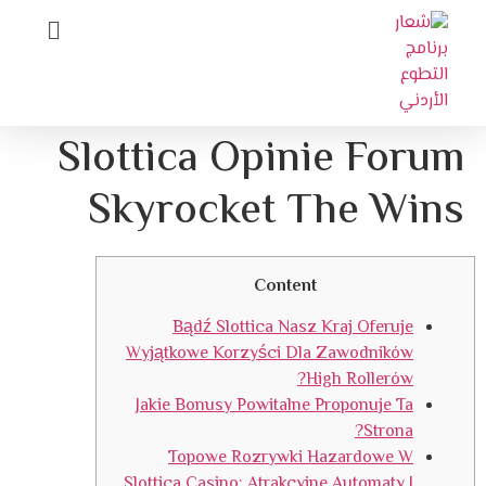
Slottica Opinie Forum
Skyrocket The Wins
Content
Bądź Slottica Nasz Kraj Oferuje
Wyjątkowe Korzyści Dla Zawodników
High Rollerów?
Jakie Bonusy Powitalne Proponuje Ta
Strona?
Topowe Rozrywki Hazardowe W
Slottica Casino: Atrakcyjne Automaty I