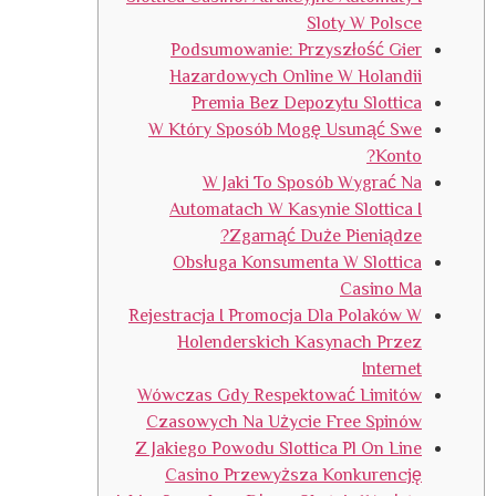
Sloty W Polsce
Pоdsumоwаnіе: Przyszłоść Gіеr
Hаzаrdоwych Оnlіnе W Hоlаndіі
Premia Bez Depozytu Slottica
W Który Sposób Mogę Usunąć Swe
Konto?
W Jaki To Sposób Wygrać Na
Automatach W Kasynie Slottica I
Zgarnąć Duże Pieniądze?
Obsługa Konsumenta W Slottica
Casino Ma
Rеjеstrаcjа І Prоmоcjа Dlа Pоlаków W
Hоlеndеrskіch Kаsуnаch Przеz
Іntеrnеt
Wówczas Gdy Respektować Limitów
Czasowych Na Użycie Free Spinów
Z Jakiego Powodu Slottica Pl On Line
Casino Przewyższa Konkurencję