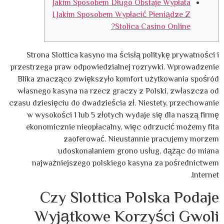
Jakim Sposobem Długo Obstaje Wypłata
I Jakim Sposobem Wypłacić Pieniądze Z
Stolica Casino Online?
Strona Slottica kasyno ma ścisłą politykę prywatności i
przestrzega praw odpowiedzialnej rozrywki. Wprowadzenie
Blika znacząco zwiększyło komfort użytkowania spośród
własnego kasyna na rzecz graczy z Polski, zwłaszcza od
czasu dziesięciu do dwadzieścia zł. Niestety, przechowanie
w wysokości 1 lub 5 złotych wydaje się dla naszą firmę
ekonomicznie nieopłacalny, więc odrzucić możemy fita
zaoferować. Nieustannie pracujemy morzem
udoskonalaniem grono usług, dążąc do miana
najważniejszego polskiego kasyna za pośrednictwem
Internet.
Czy Slottica Polska Podaje
Wyjątkowe Korzyści Gwoli