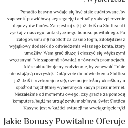
Ponadto kasyno wydaje się być stale audytowane, by
zapewnić prawidłową segregację i actually zabezpieczenie
depozytów fanów. Zarejestruj się już dziś na Slottica pl i
zyskaj z naszego fantastycznego bonusu powitalnego. Po
zalogowaniu się na Slottica casino login, zdobędziesz
wyjątkowy dodatek do odwiedzenia własnego konta, który
umożliwi Wam grać dłużej i cieszyć się większymi
wygranymi. Nie zapomnij również o równych promocjach,
które aktualizujemy codziennie, by zapewnić Tobie
nieustającą rozrywkę. Dołączcie do odwiedzenia Slottica
już dziś i przekonajcie się, czemu jesteśmy określonym
spośród najchętniej wybieranych kasyn przez internet.
Niezależnie od momentu owego, czy gracie za pomocą
komputera, bądź na urządzeniu mobilnym, świat Slottica
Kasyno jest w każdej sytuacji na wyciągnięcie ręki.
Jakie Bonusy Powitalne Oferuje