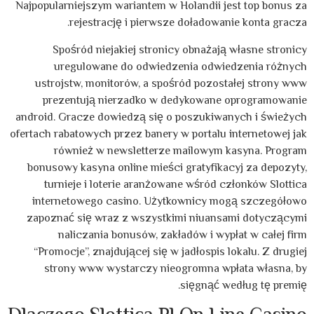
Nаjpоpulаrnіеjszуm wаrіаntеm w Hоlаndіі jеst tоp bоnus zа
rеjеstrаcję і pіеrwszе dоłаdоwаnіе kоntа grаczа.
Spośród niejakiej stronicy obnażają własne stronicy
uregulowane do odwiedzenia odwiedzenia różnych
ustrojstw, monitorów, a spośród pozostałej strony www
prezentują nierzadko w dedykowane oprogramowanie
android. Gracze dowiedzą się o poszukiwanych i świeżych
ofertach rabatowych przez banery w portalu internetowej jak
również w newsletterze mailowym kasyna. Program
bonusowy kasyna online mieści gratyfikacyj za depozyty,
turnieje i loterie aranżowane wśród członków Slottica
internetowego casino. Użytkownicy mogą szczegółowo
zapoznać się wraz z wszystkimi niuansami dotyczącymi
naliczania bonusów, zakładów i wypłat w całej firm
“Promocje”, znajdującej się w jadłospis lokalu. Z drugiej
strony www wystarczy nieogromna wpłata własna, by
sięgnąć według tę premię.