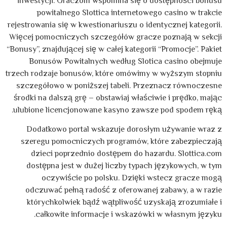
inwestycji. Graczom wspomina się o dostępności bonusu
powitalnego Slottica internetowego casino w trakcie
rejestrowania się w kwestionariuszu o identycznej kategorii.
Więcej pomocniczych szczegółów gracze poznają w sekcji
“Bonusy”, znajdującej się w całej kategorii “Promocje”. Pakiet
Bonusów Powitalnych według Slotica casino obejmuje
trzech rodzaje bonusów, które omówimy w wyższym stopniu
szczegółowo w poniższej tabeli. Przeznacz równoczesne
środki na dalszą grę – obstawiaj właściwie i prędko, mając
ulubione licencjonowane kasyno zawsze pod spodem ręką.
Dodatkowo portal wskazuje dorosłym używanie wraz z
szeregu pomocniczych programów, które zabezpieczają
dzieci poprzednio dostępem do hazardu. Slottica.com
dostępna jest w dużej liczby typach językowych, w tym
oczywiście po polsku. Dzięki wstecz gracze mogą
odczuwać pełną radość z oferowanej zabawy, a w razie
którychkolwiek bądź wątpliwość uzyskają zrozumiałe i
całkowite informacje i wskazówki w własnym języku.