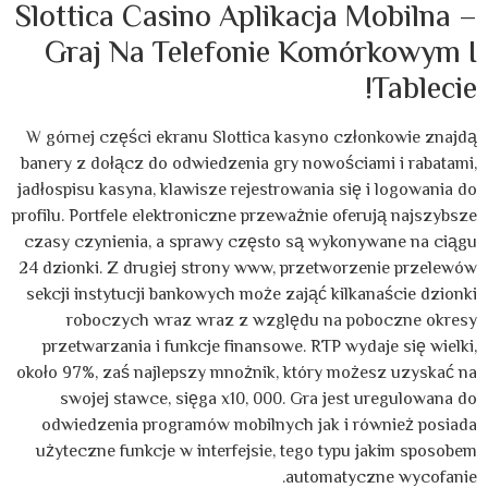
Slottica Casino Aplikacja Mobilna –
Graj Na Telefonie Komórkowym I
Tablecie!
W górnej części ekranu Slottica kasyno członkowie znajdą
banery z dołącz do odwiedzenia gry nowościami i rabatami,
jadłospisu kasyna, klawisze rejestrowania się i logowania do
profilu. Portfele elektroniczne przeważnie oferują najszybsze
czasy czynienia, a sprawy często są wykonywane na ciągu
24 dzionki. Z drugiej strony www, przetworzenie przelewów
sekcji instytucji bankowych może zająć kilkanaście dzionki
roboczych wraz wraz z względu na poboczne okresy
przetwarzania i funkcje finansowe. RTP wydaje się wielki,
około 97%, zaś najlepszy mnożnik, który możesz uzyskać na
swojej stawce, sięga x10, 000. Gra jest uregulowana do
odwiedzenia programów mobilnych jak i również posiada
użyteczne funkcje w interfejsie, tego typu jakim sposobem
automatyczne wycofanie.